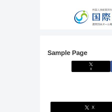
Sample Page
X
X